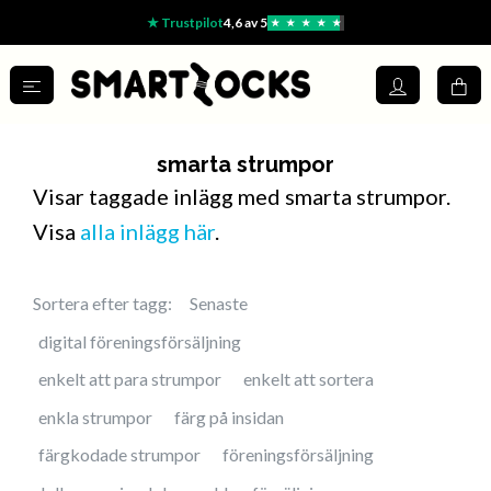
★ Trustpilot
4,6 av 5
★
★
★
★
★
smarta strumpor
Visar taggade inlägg med smarta strumpor.
Visa
alla inlägg här
.
Sortera efter tagg:
Senaste
digital föreningsförsäljning
enkelt att para strumpor
enkelt att sortera
enkla strumpor
färg på insidan
färgkodade strumpor
föreningsförsäljning