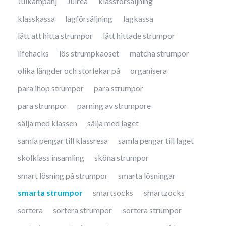
Julkampanj
Julrea
klassförsäljning
klasskassa
lagförsäljning
lagkassa
lätt att hitta strumpor
lätt hittade strumpor
lifehacks
lös strumpkaoset
matcha strumpor
olika längder och storlekar på
organisera
para ihop strumpor
para strumpor
para strumpor
parning av strumpore
sälja med klassen
sälja med laget
samla pengar till klassresa
samla pengar till laget
skolklass insamling
sköna strumpor
smart lösning på strumpor
smarta lösningar
smarta strumpor
smartsocks
smartzocks
sortera
sortera strumpor
sortera strumpor