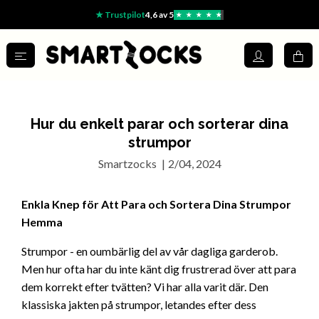
★ Trustpilot
4,6 av 5
★
★
★
★
★
Hur du enkelt parar och sorterar dina
strumpor
Smartzocks
|
2/04, 2024
Enkla Knep för Att Para och Sortera Dina Strumpor
Hemma
Strumpor - en oumbärlig del av vår dagliga garderob.
Men hur ofta har du inte känt dig frustrerad över att para
dem korrekt efter tvätten? Vi har alla varit där. Den
klassiska jakten på strumpor, letandes efter dess