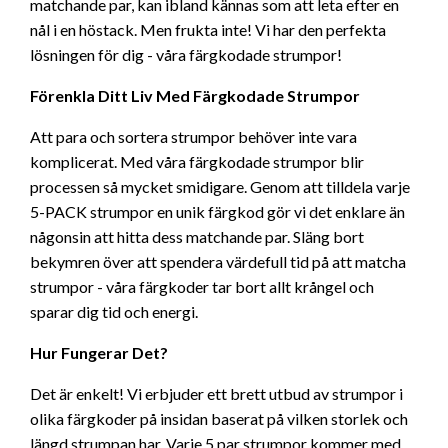
matchande par, kan ibland kännas som att leta efter en
nål i en höstack. Men frukta inte! Vi har den perfekta
lösningen för dig - våra färgkodade strumpor!
Förenkla Ditt Liv Med Färgkodade Strumpor
Att para och sortera strumpor behöver inte vara
komplicerat. Med våra färgkodade strumpor blir
processen så mycket smidigare. Genom att tilldela varje
5-PACK strumpor en unik färgkod gör vi det enklare än
någonsin att hitta dess matchande par. Släng bort
bekymren över att spendera värdefull tid på att matcha
strumpor - våra färgkoder tar bort allt krångel och
sparar dig tid och energi.
Hur Fungerar Det?
Det är enkelt! Vi erbjuder ett brett utbud av strumpor i
olika färgkoder på insidan baserat på vilken storlek och
längd strumpan har. Varje 5 par strumpor kommer med