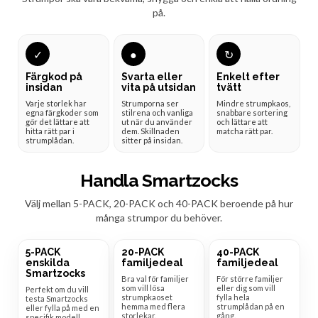
på.
✓
●
↻
Färgkod på
Svarta eller
Enkelt efter
insidan
vita på utsidan
tvätt
Varje storlek har
Strumporna ser
Mindre strumpkaos,
egna färgkoder som
stilrena och vanliga
snabbare sortering
gör det lättare att
ut när du använder
och lättare att
hitta rätt par i
dem. Skillnaden
matcha rätt par.
strumplådan.
sitter på insidan.
Handla Smartzocks
Välj mellan 5-PACK, 20-PACK och 40-PACK beroende på hur
många strumpor du behöver.
5-PACK
20-PACK
40-PACK
enskilda
familjedeal
familjedeal
Smartzocks
Bra val för familjer
För större familjer
som vill lösa
eller dig som vill
Perfekt om du vill
strumpkaoset
fylla hela
testa Smartzocks
hemma med flera
strumplådan på en
eller fylla på med en
storlekar.
gång.
specifik modell.