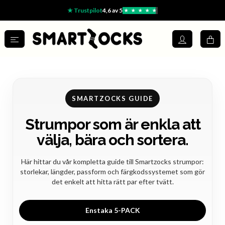
★ Trustpilot
4,6 av 5
★
★
★
★
★
SMARTZOCKS GUIDE
Strumpor som är enkla att
välja, bära och sortera.
Här hittar du vår kompletta guide till Smartzocks strumpor:
storlekar, längder, passform och färgkodssystemet som gör
det enkelt att hitta rätt par efter tvätt.
Enstaka 5-PACK