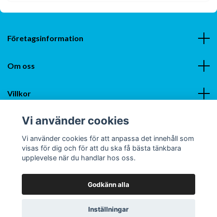
Företagsinformation
Om oss
Villkor
Vi använder cookies
Sociala medier
Vi använder cookies för att anpassa det innehåll som
visas för dig och för att du ska få bästa tänkbara
upplevelse när du handlar hos oss.
Godkänn alla
© 2026 Smartzocks - Sveriges Bästa Strumpor
Inställningar