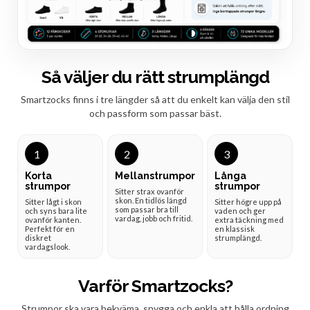
Så väljer du rätt strumplängd
Smartzocks finns i tre längder så att du enkelt kan välja den stil
och passform som passar bäst.
1
2
3
Korta
Mellanstrumpor
Långa
strumpor
strumpor
Sitter strax ovanför
skon. En tidlös längd
Sitter lågt i skon
Sitter högre upp på
som passar bra till
och syns bara lite
vaden och ger
vardag, jobb och fritid.
ovanför kanten.
extra täckning med
Perfekt för en
en klassisk
diskret
strumplängd.
vardagslook.
Varför Smartzocks?
Strumpor ska vara bekväma, snygga och enkla att hålla ordning