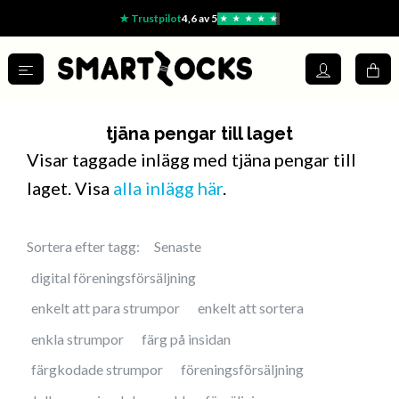
★ Trustpilot
4,6 av 5
★
★
★
★
★
tjäna pengar till laget
Visar taggade inlägg med tjäna pengar till
laget. Visa
alla inlägg här
.
Sortera efter tagg:
Senaste
digital föreningsförsäljning
enkelt att para strumpor
enkelt att sortera
enkla strumpor
färg på insidan
färgkodade strumpor
föreningsförsäljning