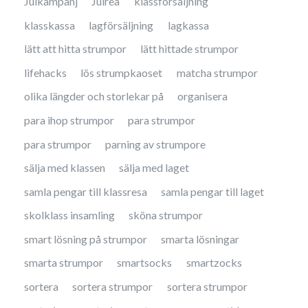
Julkampanj
Julrea
klassförsäljning
klasskassa
lagförsäljning
lagkassa
lätt att hitta strumpor
lätt hittade strumpor
lifehacks
lös strumpkaoset
matcha strumpor
olika längder och storlekar på
organisera
para ihop strumpor
para strumpor
para strumpor
parning av strumpore
sälja med klassen
sälja med laget
samla pengar till klassresa
samla pengar till laget
skolklass insamling
sköna strumpor
smart lösning på strumpor
smarta lösningar
smarta strumpor
smartsocks
smartzocks
sortera
sortera strumpor
sortera strumpor