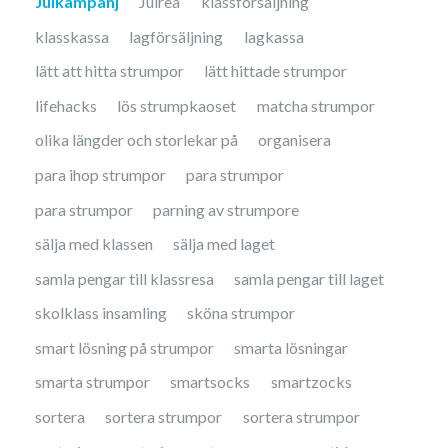
Julkampanj
Julrea
klassförsäljning
klasskassa
lagförsäljning
lagkassa
lätt att hitta strumpor
lätt hittade strumpor
lifehacks
lös strumpkaoset
matcha strumpor
olika längder och storlekar på
organisera
para ihop strumpor
para strumpor
para strumpor
parning av strumpore
sälja med klassen
sälja med laget
samla pengar till klassresa
samla pengar till laget
skolklass insamling
sköna strumpor
smart lösning på strumpor
smarta lösningar
smarta strumpor
smartsocks
smartzocks
sortera
sortera strumpor
sortera strumpor