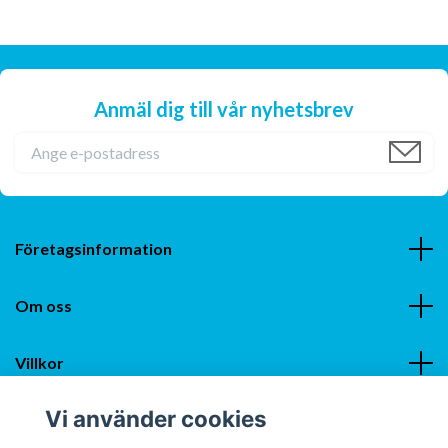
Anmäl dig till vår nyhetsbrev
Företagsinformation
Om oss
Villkor
Vi använder cookies
Sociala medier