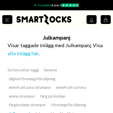
★ Trustpilot
4,6 av 5
★
★
★
★
★
Julkampanj
Visar taggade inlägg med Julkampanj. Visa
alla inlägg här
.
Sortera efter tagg:
Senaste
digital föreningsförsäljning
enkelt att para strumpor
enkelt att sortera
enkla strumpor
färg på insidan
färgkodade strumpor
föreningsförsäljning