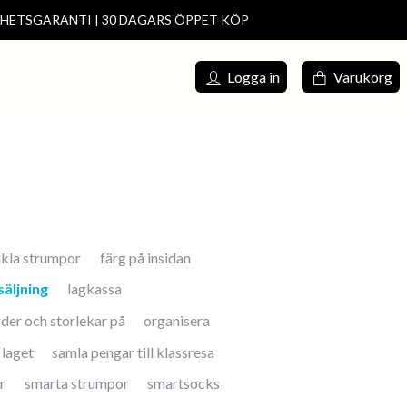
DHETSGARANTI | 30 DAGARS ÖPPET KÖP
s försäljning
Meny
Logga in
Varukorg
nkla strumpor
färg på insidan
säljning
lagkassa
gder och storlekar på
organisera
 laget
samla pengar till klassresa
r
smarta strumpor
smartsocks