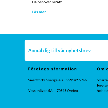
Då behöver ni rätt...
Läs mer
Anmäl dig till vår nyhetsbrev
Företagsinformation
Om 
Smartzocks Sverige AB – 559149-5766
Smartzo
företag
Vesslevägen 5A, – 70348 Örebro
helhets