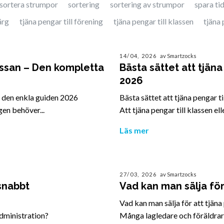
sortera strumpor
sortering
sortering av strumpor
spara ti
ärg
tjäna pengar till förening
tjäna pengar till klassen
tjäna 
14/04, 2026
av Smartzocks
kassan – Den kompletta
Bästa sättet att tjäna
2026
 – den enkla guiden 2026
Bästa sättet att tjäna pengar til
ngen behöver...
Att tjäna pengar till klassen ell
Läs mer
27/03, 2026
av Smartzocks
 snabbt
Vad kan man sälja för 
Vad kan man sälja för att tjäna 
 administration?
Många lagledare och föräldrar 