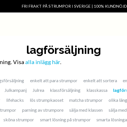
FRI FRAKT PÅ STRUMPOR I SVERIGE | 100% KUNDNÖJ
Hem
Kontakt
Förening & klas
lagförsäljning
ning. Visa
alla inlägg här
.
gsförsäljning
enkelt att para strumpor
enkelt att sortera
e
Julkampanj
Julrea
klassförsäljning
klasskassa
lagför
r
lifehacks
lös strumpkaoset
matcha strumpor
olika län
strumpor
parning av strumpore
sälja med klassen
sälja med
sköna strumpor
smart lösning på strumpor
smarta lösninga