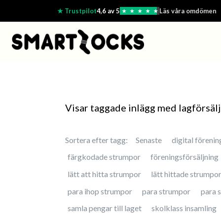
★ Trustpilot
4,6 av 5
Läs våra omdömen
★
★
★
★
★
Visar taggade inlägg med lagförsälj
Sortera efter tagg:
Senaste
digital förenin
färgkodade strumpor
föreningsförsäljning
lätt att hitta strumpor
lätt hittade strumpo
para ihop strumpor
para strumpor
para 
samla pengar till laget
skolklass insamling