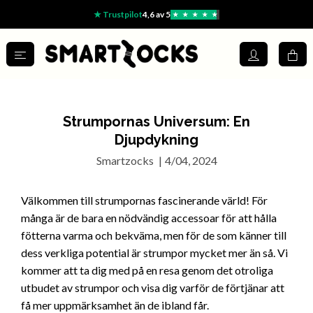
★ Trustpilot
4,6 av 5
★
★
★
★
★
Strumpornas Universum: En
Djupdykning
Smartzocks
|
4/04, 2024
Välkommen till strumpornas fascinerande värld! För
många är de bara en nödvändig accessoar för att hålla
fötterna varma och bekväma, men för de som känner till
dess verkliga potential är strumpor mycket mer än så. Vi
kommer att ta dig med på en resa genom det otroliga
utbudet av strumpor och visa dig varför de förtjänar att
få mer uppmärksamhet än de ibland får.