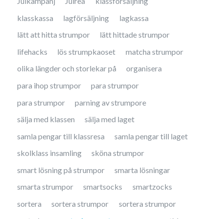
Julkampanj
Julrea
klassförsäljning
klasskassa
lagförsäljning
lagkassa
lätt att hitta strumpor
lätt hittade strumpor
lifehacks
lös strumpkaoset
matcha strumpor
olika längder och storlekar på
organisera
para ihop strumpor
para strumpor
para strumpor
parning av strumpore
sälja med klassen
sälja med laget
samla pengar till klassresa
samla pengar till laget
skolklass insamling
sköna strumpor
smart lösning på strumpor
smarta lösningar
smarta strumpor
smartsocks
smartzocks
sortera
sortera strumpor
sortera strumpor