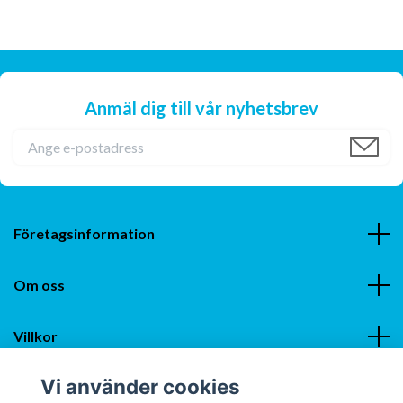
Anmäl dig till vår nyhetsbrev
Företagsinformation
Om oss
Villkor
Vi använder cookies
Sociala medier