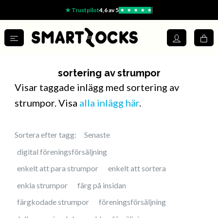
★ Trustpilot
4,6 av 5
★
★
★
★
★
sortering av strumpor
Visar taggade inlägg med sortering av
strumpor. Visa
alla inlägg här
.
Sortera efter tagg:
Senaste
digital föreningsförsäljning
enkelt att para strumpor
enkelt att sortera
enkla strumpor
färg på insidan
färgkodade strumpor
föreningsförsäljning