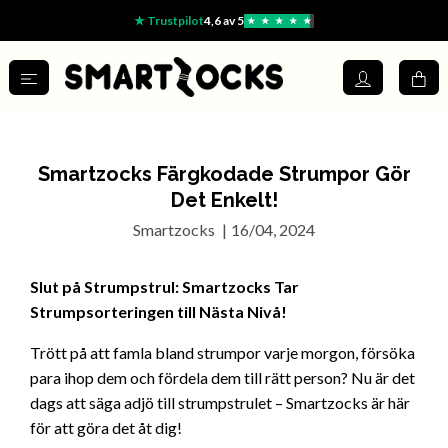
★ Trustpilot
4,6 av 5
★
★
★
★
★
Smartzocks Färgkodade Strumpor Gör
Det Enkelt!
Smartzocks
|
16/04, 2024
Slut på Strumpstrul: Smartzocks Tar
Strumpsorteringen till Nästa Nivå!
Trött på att famla bland strumpor varje morgon, försöka
para ihop dem och fördela dem till rätt person? Nu är det
dags att säga adjö till strumpstrulet – Smartzocks är här
för att göra det åt dig!