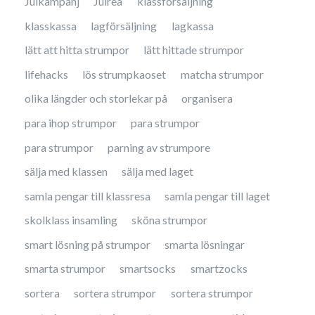
Julkampanj
Julrea
klassförsäljning
klasskassa
lagförsäljning
lagkassa
lätt att hitta strumpor
lätt hittade strumpor
lifehacks
lös strumpkaoset
matcha strumpor
olika längder och storlekar på
organisera
para ihop strumpor
para strumpor
para strumpor
parning av strumpore
sälja med klassen
sälja med laget
samla pengar till klassresa
samla pengar till laget
skolklass insamling
sköna strumpor
smart lösning på strumpor
smarta lösningar
smarta strumpor
smartsocks
smartzocks
sortera
sortera strumpor
sortera strumpor