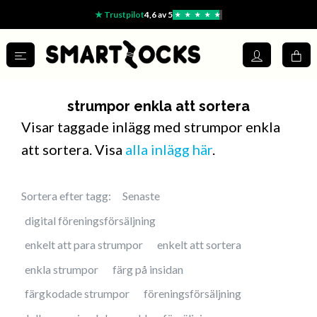
★ Trustpilot
4,6 av 5
★
★
★
★
★
strumpor enkla att sortera
Visar taggade inlägg med strumpor enkla
att sortera. Visa
alla inlägg här
.
Sortera efter tagg:
Senaste
digital föreningsförsäljning
enkelt att para strumpor
enkelt att sortera
enkla strumpor
färg på insidan
färgkodade strumpor
föreningsförsäljning