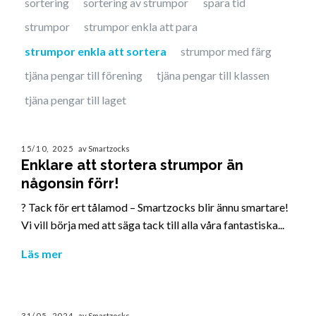
sortering
sortering av strumpor
spara tid
strumpor
strumpor enkla att para
strumpor enkla att sortera
strumpor med färg
tjäna pengar till förening
tjäna pengar till klassen
tjäna pengar till laget
15/10, 2025
av Smartzocks
Enklare att stortera strumpor än
någonsin förr!
? Tack för ert tålamod – Smartzocks blir ännu smartare!
Vi vill börja med att säga tack till alla våra fantastiska...
Läs mer
31/05, 2024
av Smartzocks