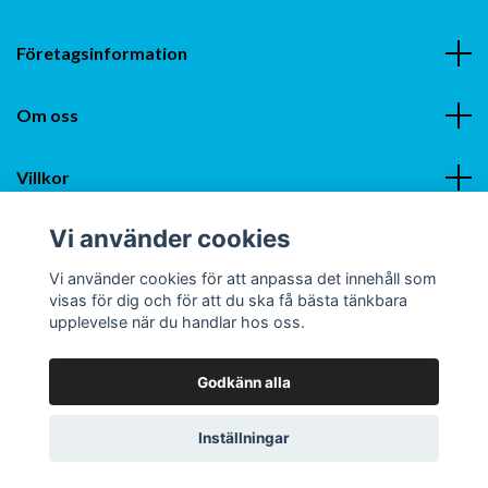
Företagsinformation
Om oss
Villkor
Vi använder cookies
Sociala medier
Vi använder cookies för att anpassa det innehåll som
visas för dig och för att du ska få bästa tänkbara
upplevelse när du handlar hos oss.
Godkänn alla
© 2026 Smartzocks - Sveriges Bästa Strumpor
Inställningar