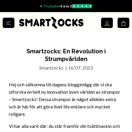
★ Trustpilot
4,6 av 5
★
★
★
★
★
Smartzocks: En Revolution i
Strumpvärlden
Smartzocks
|
16/07, 2023
Hej och välkomna till dagens blogginlägg där vi ska
utforska en helt ny innovation inom världen av strumpor
– Smartzocks! Dessa strumpor är något alldeles extra
och är här för att göra livet lite enklare och mycket
roligare.
Vi har alla varit där: du står framför din tvättmaskin och