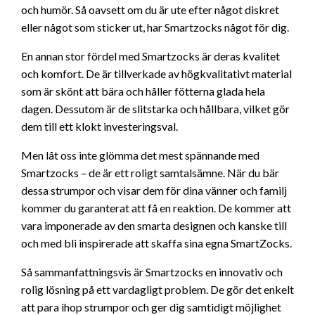
och humör. Så oavsett om du är ute efter något diskret
eller något som sticker ut, har Smartzocks något för dig.
En annan stor fördel med Smartzocks är deras kvalitet
och komfort. De är tillverkade av högkvalitativt material
som är skönt att bära och håller fötterna glada hela
dagen. Dessutom är de slitstarka och hållbara, vilket gör
dem till ett klokt investeringsval.
Men låt oss inte glömma det mest spännande med
Smartzocks – de är ett roligt samtalsämne. När du bär
dessa strumpor och visar dem för dina vänner och familj
kommer du garanterat att få en reaktion. De kommer att
vara imponerade av den smarta designen och kanske till
och med bli inspirerade att skaffa sina egna SmartZocks.
Så sammanfattningsvis är Smartzocks en innovativ och
rolig lösning på ett vardagligt problem. De gör det enkelt
att para ihop strumpor och ger dig samtidigt möjlighet