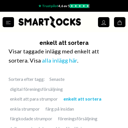
★ Trustpilot
4,6 av 5
★
★
★
★
★
enkelt att sortera
Visar taggade inlägg med enkelt att
sortera. Visa
alla inlägg här
.
Sortera efter tagg:
Senaste
digital föreningsförsäljning
enkelt att para strumpor
enkelt att sortera
enkla strumpor
färg på insidan
färgkodade strumpor
föreningsförsäljning