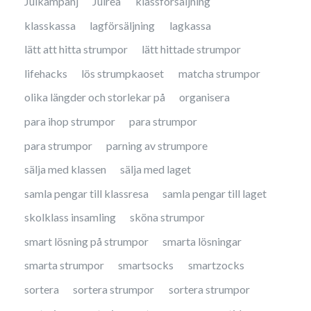
Julkampanj
Julrea
klassförsäljning
klasskassa
lagförsäljning
lagkassa
lätt att hitta strumpor
lätt hittade strumpor
lifehacks
lös strumpkaoset
matcha strumpor
olika längder och storlekar på
organisera
para ihop strumpor
para strumpor
para strumpor
parning av strumpore
sälja med klassen
sälja med laget
samla pengar till klassresa
samla pengar till laget
skolklass insamling
sköna strumpor
smart lösning på strumpor
smarta lösningar
smarta strumpor
smartsocks
smartzocks
sortera
sortera strumpor
sortera strumpor