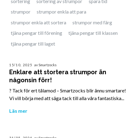
sortering
sortering av strumpor
spara tid
strumpor
strumpor enkla att para
strumpor enkla att sortera
strumpor med färg
tjäna pengar till förening
tjäna pengar till klassen
tjäna pengar till laget
15/10, 2025
av Smartzocks
Enklare att stortera strumpor än
någonsin förr!
? Tack för ert tålamod – Smartzocks blir ännu smartare!
Vi vill börja med att säga tack till alla våra fantastiska...
Läs mer
31/05, 2024
av Smartzocks