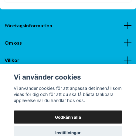
Företagsinformation
Om oss
Villkor
Vi använder cookies
Sociala medier
Vi använder cookies för att anpassa det innehåll som
visas för dig och för att du ska få bästa tänkbara
upplevelse när du handlar hos oss.
Godkänn alla
© 2026 Smartzocks - Sveriges Bästa Strumpor
Inställningar