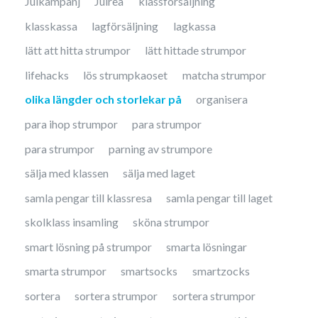
Julkampanj
Julrea
klassförsäljning
klasskassa
lagförsäljning
lagkassa
lätt att hitta strumpor
lätt hittade strumpor
lifehacks
lös strumpkaoset
matcha strumpor
olika längder och storlekar på
organisera
para ihop strumpor
para strumpor
para strumpor
parning av strumpore
sälja med klassen
sälja med laget
samla pengar till klassresa
samla pengar till laget
skolklass insamling
sköna strumpor
smart lösning på strumpor
smarta lösningar
smarta strumpor
smartsocks
smartzocks
sortera
sortera strumpor
sortera strumpor