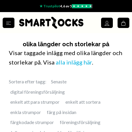
★ Trustpilot
4,6 av 5
★
★
★
★
★
olika längder och storlekar på
Visar taggade inlägg med olika längder och
storlekar på. Visa
alla inlägg här
.
Sortera efter tagg:
Senaste
digital föreningsförsäljning
enkelt att para strumpor
enkelt att sortera
enkla strumpor
färg på insidan
färgkodade strumpor
föreningsförsäljning