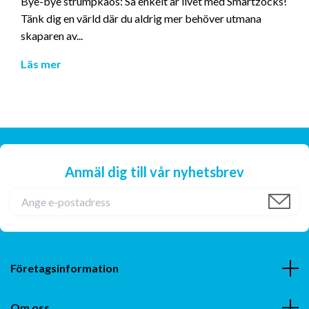
Bye-bye strumpkaos: Så enkelt är livet med Smartzocks!
Tänk dig en värld där du aldrig mer behöver utmana
skaparen av...
Läs mer
Anmäl dig till vår nyhetsbrev
Företagsinformation
Om oss