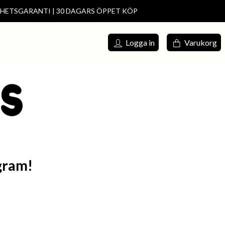
DHETSGARANTI | 30 DAGARS ÖPPET KÖP
s försäljning
Meny
Logga in
Varukorg
gram!