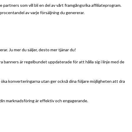
artners som vill bli en del av vårt framgångsrika affiliateprogram.
procentandel av varje försäljning du genererar.
rar. Ju mer du säljer, desto mer tjänar du!
ra banners är regelbundet uppdaterade för att hålla sig i linje med de
tt öka konverteringarna utan ger också dina följare möjligheten att dra
tt din marknadsföring är effektiv och engagerande.