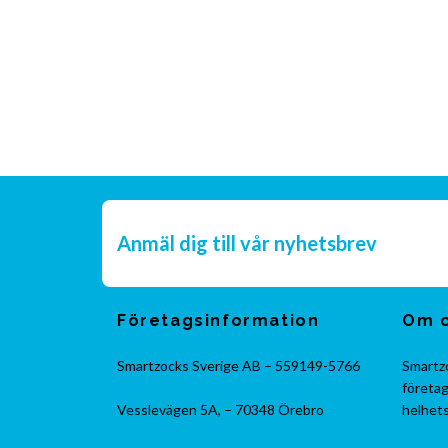
Anmäl dig till vår nyhetsbrev
Företagsinformation
Om 
Smartzocks Sverige AB – 559149-5766
Smartzo
företag
Vesslevägen 5A, – 70348 Örebro
helhets