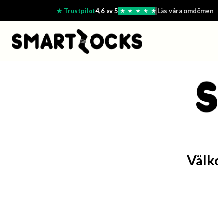
★ Trustpilot
4,6 av 5
Läs våra omdömen
★
★
★
★
★
Välk