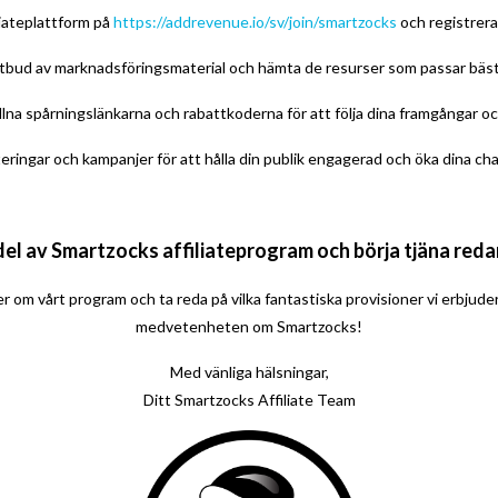
liateplattform på
https://addrevenue.io/sv/join/smartzocks
och registrera
utbud av marknadsföringsmaterial och hämta de resurser som passar bäst 
llna spårningslänkarna och rabattkoderna för att följa dina framgångar oc
teringar och kampanjer för att hålla din publik engagerad och öka dina cha
 del av Smartzocks affiliateprogram och börja tjäna reda
er om vårt program och ta reda på vilka fantastiska provisioner vi erbjud
medvetenheten om Smartzocks!
Med vänliga hälsningar,
Ditt Smartzocks Affiliate Team