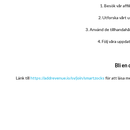
1. Besök vår affi
2. Utforska vårt 
3. Använd de tillhandahå
4. Följ våra uppda
Bli en
Länk till
https://addrevenue.io/sv/join/smartzocks
för att läsa m