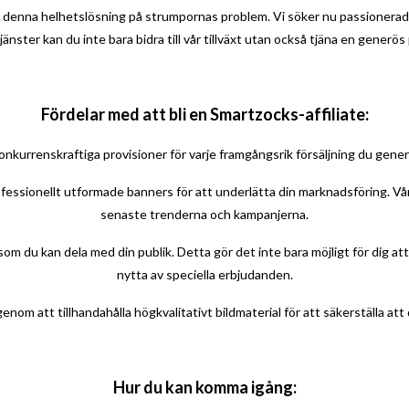
denna helhetslösning på strumpornas problem. Vi söker nu passionerade p
ster kan du inte bara bidra till vår tillväxt utan också tjäna en generös 
Fördelar med att bli en Smartzocks-affiliate:
onkurrenskraftiga provisioner för varje framgångsrik försäljning du genere
rofessionellt utformade banners för att underlätta din marknadsföring. Vå
senaste trenderna och kampanjerna.
r som du kan dela med din publik. Detta gör det inte bara möjligt för dig a
nytta av speciella erbjudanden.
genom att tillhandahålla högkvalitativt bildmaterial för att säkerställa a
Hur du kan komma igång: