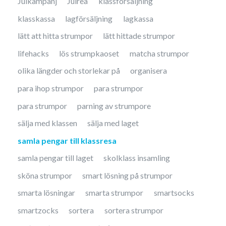
Julkampanj
Julrea
klassförsäljning
klasskassa
lagförsäljning
lagkassa
lätt att hitta strumpor
lätt hittade strumpor
lifehacks
lös strumpkaoset
matcha strumpor
olika längder och storlekar på
organisera
para ihop strumpor
para strumpor
para strumpor
parning av strumpore
sälja med klassen
sälja med laget
samla pengar till klassresa
samla pengar till laget
skolklass insamling
sköna strumpor
smart lösning på strumpor
smarta lösningar
smarta strumpor
smartsocks
smartzocks
sortera
sortera strumpor