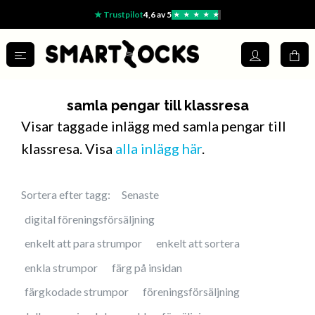
★ Trustpilot
4,6 av 5
★
★
★
★
★
samla pengar till klassresa
Visar taggade inlägg med samla pengar till
klassresa. Visa
alla inlägg här
.
Sortera efter tagg:
Senaste
digital föreningsförsäljning
enkelt att para strumpor
enkelt att sortera
enkla strumpor
färg på insidan
färgkodade strumpor
föreningsförsäljning