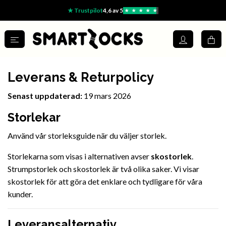
★ Trustpilot
4,6 av 5
★
★
★
★
★
Leverans & Returpolicy
Senast uppdaterad:
19 mars 2026
Storlekar
Använd vår storleksguide när du väljer storlek.
Storlekarna som visas i alternativen avser
skostorlek
.
Strumpstorlek och skostorlek är två olika saker. Vi visar
skostorlek för att göra det enklare och tydligare för våra
kunder.
Leveransalternativ