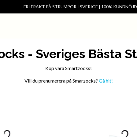
FRI FRAKT PÅ STRUMPOR I SVERIGE | 100% KUNDNÖJ
Hem
Kontakt
Förening & klas
ocks - Sveriges Bästa S
Köp våra Smartzocks!
Vill du prenumerera på Smarzocks?
Gå hit!