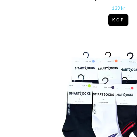
139 kr
KÖP