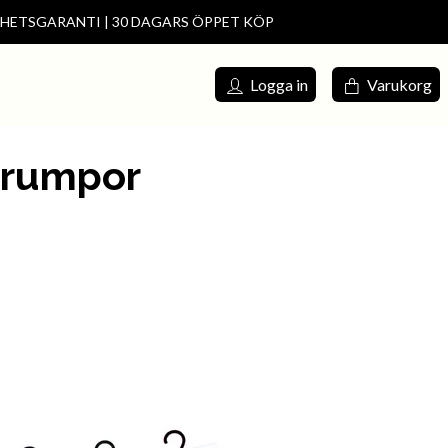
DHETSGARANTI | 30 DAGARS ÖPPET KÖP
s försäljning
Meny
Logga in
Varukorg
trumpor