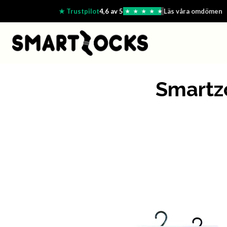
★ Trustpilot
4,6 av 5
Läs våra omdömen
★
★
★
★
★
Smartz