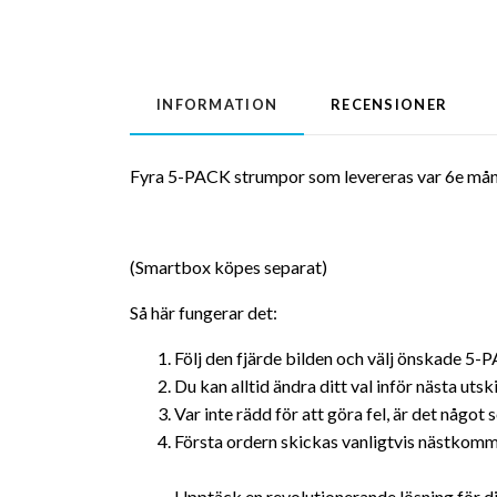
INFORMATION
RECENSIONER
Fyra 5-PACK strumpor som levereras var 6e mån
(Smartbox köpes separat)
Så här fungerar det:
Följ den fjärde bilden och välj önskade 5
Du kan alltid ändra ditt val inför nästa utsk
Var inte rädd för att göra fel, är det något 
Första ordern skickas vanligtvis nästkom
Upptäck en revolutionerande lösning för 