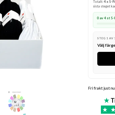
Totalt:
4 x 5-
sista steget ka
0 av 4 st 5
STEG 1 AV 
Välj fär
Fri frakt just nu
★ 
★