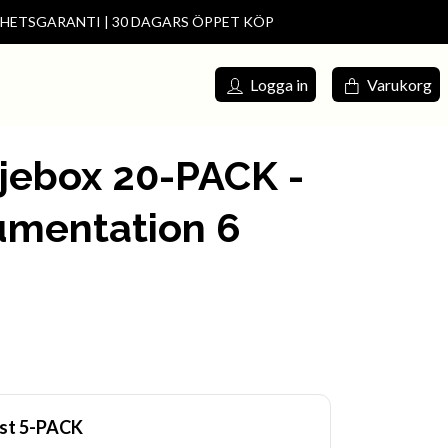
DHETSGARANTI | 30 DAGARS ÖPPET KÖP
s försäljning
Meny
Logga in
Varukorg
jebox 20-PACK -
umentation 6
4 st 5-PACK