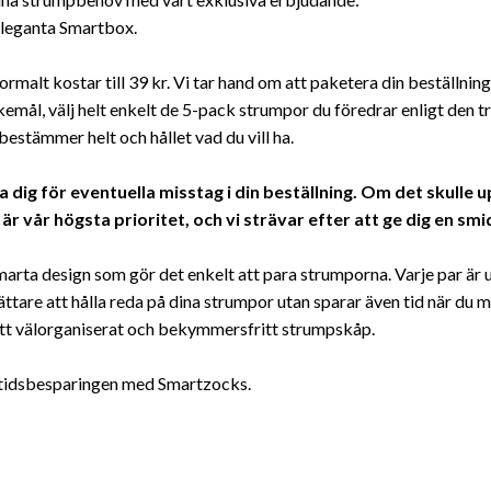
eleganta Smartbox.
malt kostar till 39 kr. Vi tar hand om att paketera din beställning
kemål, välj helt enkelt de 5-pack strumpor du föredrar enligt den t
 bestämmer helt och hållet vad du vill ha.
ig för eventuella misstag i din beställning. Om det skulle up
e är vår högsta prioritet, och vi strävar efter att ge dig en 
ta design som gör det enkelt att para strumporna. Varje par är ut
ättare att hålla reda på dina strumpor utan sparar även tid när du 
ett välorganiserat och bekymmersfritt strumpskåp.
v tidsbesparingen med Smartzocks.