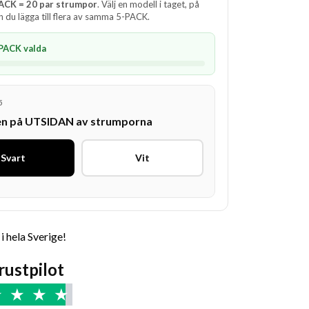
PACK = 20 par strumpor
. Välj en modell i taget, på
n du lägga till flera av samma 5-PACK.
-PACK valda
5
gen på UTSIDAN av strumporna
Svart
Vit
 i hela Sverige!
Trustpilot
★
★
★
★