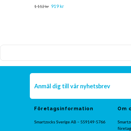
919 kr
1 112 kr
Anmäl dig till vår nyhetsbrev
Företagsinformation
Om 
Smartzocks Sverige AB – 559149-5766
Smartzo
företag