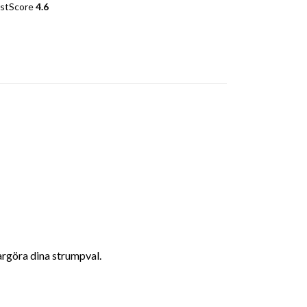
ustScore
4.6
klargöra dina strumpval.