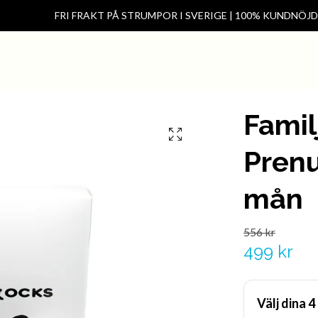
FRI FRAKT PÅ STRUMPOR I SVERIGE | 100% KUNDNÖJ
Hem
Kontakt
Förening & klas
Famil
Pren
mån
556 kr
499 kr
Välj dina 