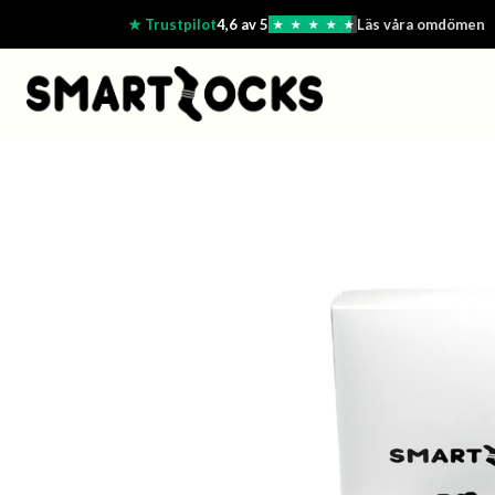
★ Trustpilot
4,6 av 5
Läs våra omdömen
★
★
★
★
★