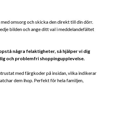
 med omsorg och skicka den direkt till din dörr.
redje bilden och ange ditt val i meddelandefältet
pstå några felaktigheter, så hjälper vi dig
smidig och problemfri shoppingupplevelse.
rustat med färgkoder på insidan, vilka indikerar
matchar dem ihop. Perfekt för hela familjen,