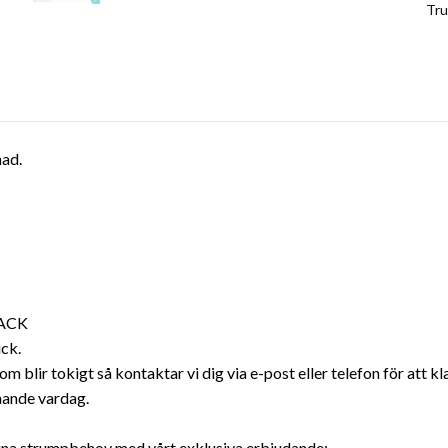
Tr
ad.
-PACK
ick.
som blir tokigt så kontaktar vi dig via e-post eller telefon för att 
mande vardag.
dina strumpbehov med vårt exklusiva erbjudande: