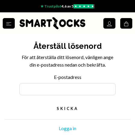
★ Trustpilot
4,6 av 5
★
★
★
★
★
Återställ lösenord
För att återställa ditt lösenord, vänligen ange
din e-postadress nedan och bekräfta.
E-postadress
Logga in