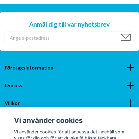
Anmäl dig till vår nyhetsbrev
Företagsinformation
Om oss
Villkor
Vi använder cookies
Sociala medier
Vi använder cookies för att anpassa det innehåll som
visas för dig och för att du ska få bästa tänkbara