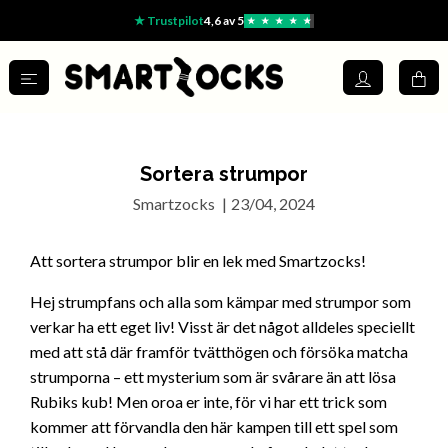
★ Trustpilot
4,6 av 5
★
★
★
★
★
Sortera strumpor
Smartzocks
|
23/04, 2024
Att sortera strumpor blir en lek med Smartzocks!
Hej strumpfans och alla som kämpar med strumpor som
verkar ha ett eget liv! Visst är det något alldeles speciellt
med att stå där framför tvätthögen och försöka matcha
strumporna – ett mysterium som är svårare än att lösa
Rubiks kub! Men oroa er inte, för vi har ett trick som
kommer att förvandla den här kampen till ett spel som