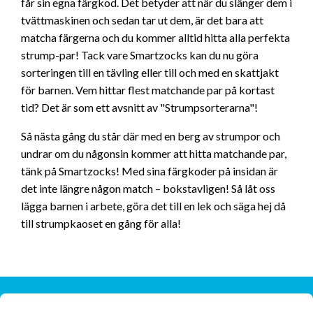
får sin egna färgkod. Det betyder att när du slänger dem i
tvättmaskinen och sedan tar ut dem, är det bara att
matcha färgerna och du kommer alltid hitta alla perfekta
strump-par! Tack vare Smartzocks kan du nu göra
sorteringen till en tävling eller till och med en skattjakt
för barnen. Vem hittar flest matchande par på kortast
tid? Det är som ett avsnitt av "Strumpsorterarna"!
Så nästa gång du står där med en berg av strumpor och
undrar om du någonsin kommer att hitta matchande par,
tänk på Smartzocks! Med sina färgkoder på insidan är
det inte längre någon match – bokstavligen! Så låt oss
lägga barnen i arbete, göra det till en lek och säga hej då
till strumpkaoset en gång för alla!